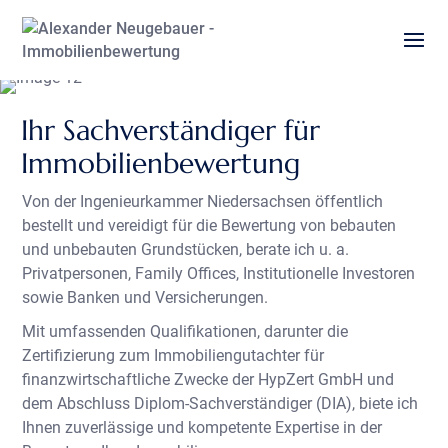
S
k
i
p
t
o
Ihr Sachverständiger für
c
o
Immobilienbewertung
n
t
Von der Ingenieurkammer Niedersachsen öffentlich
e
bestellt und vereidigt für die Bewertung von bebauten
n
t
und unbebauten Grundstücken, berate ich u. a.
Privatpersonen, Family Offices, Institutionelle Investoren
sowie Banken und Versicherungen.
Mit umfassenden Qualifikationen, darunter die
Zertifizierung zum Immobiliengutachter für
finanzwirtschaftliche Zwecke der HypZert GmbH und
dem Abschluss Diplom-Sachverständiger (DIA), biete ich
Ihnen zuverlässige und kompetente Expertise in der